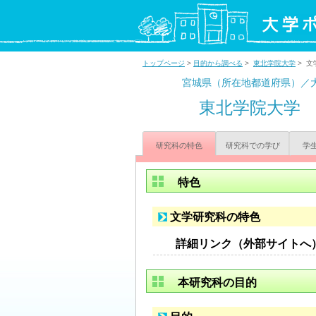
トップページ
>
目的から調べる
>
東北学院大学
> 文
宮城県（所在地都道府県）／
東北学院大学
研究科の特色
研究科での学び
学
特色
文学研究科の特色
詳細リンク（外部サイトへ
本研究科の目的