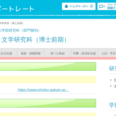
学研究科（博士前期）
大学院研究科（部門種別）
文学研究科（博士前期）
生生活支援
進路・就職情報
様々な取組
学費・経済的支援
入試・学生
研
）
https://www.tohoku-gakuin.ac...
学