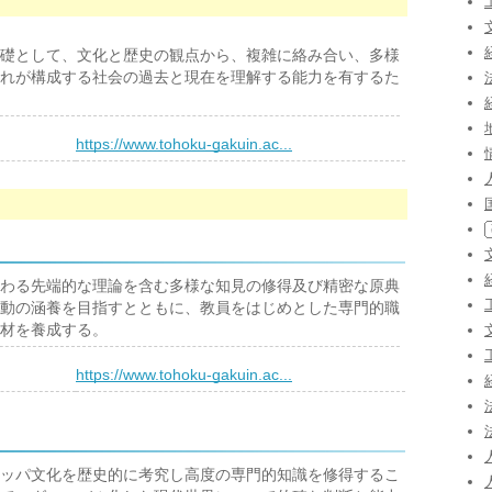
礎として、文化と歴史の観点から、複雑に絡み合い、多様
れが構成する社会の過去と現在を理解する能力を有するた
）
https://www.tohoku-gakuin.ac...
わる先端的な理論を含む多様な知見の修得及び精密な原典
動の涵養を目指すとともに、教員をはじめとした専門的職
材を養成する。
）
https://www.tohoku-gakuin.ac...
ッパ文化を歴史的に考究し高度の専門的知識を修得するこ