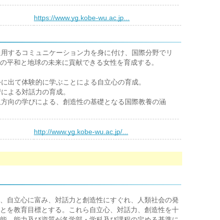
）
https://www.yg.kobe-wu.ac.jp...
するコミュニケーション力を身に付け、国際分野でリ
の平和と地球の未来に貢献できる女性を育成する。
外に出て体験的に学ぶことによる自立心の育成。
習による対話力の育成。
双方向の学びによる、創造性の基礎となる国際教養の涵
）
http://www.yg.kobe-wu.ac.jp/...
、自立心に富み、対話力と創造性にすぐれ、人類社会の発
とを教育目標とする。これら自立心、対話力、創造性を十
能、能力及び資質が各学部・学科及び課程の定める基準に