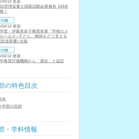
6/04/14 更新
0回管理栄養士国家試験結果報告 104名
格！
6/04/14 更新
学部・伊藤美奈子教授単著『学校のメ
ルヘルス─子ども、教師をどう支える
(岩波新書) 出版
6/04/14 更新
学教育評価機構から「適合」と認定
部の特色目次
特色
本学部の目的
部・学科情報