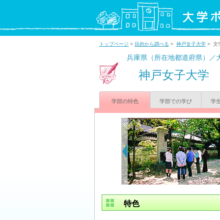
トップページ
>
目的から調べる
>
神戸女子大学
> 文
兵庫県（所在地都道府県）／
神戸女子大学
学部の特色
学部での学び
学
特色