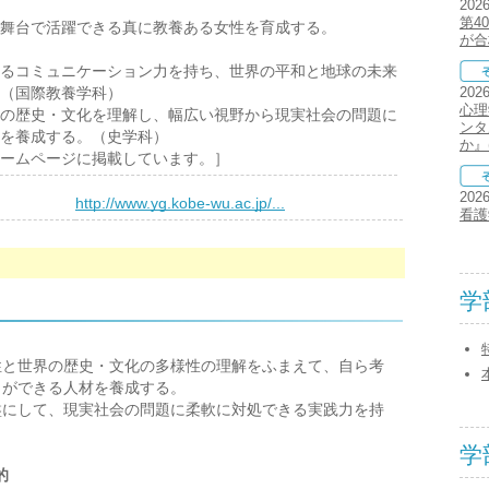
202
第4
舞台で活躍できる真に教養ある女性を育成する。
が合
るコミュニケーション力を持ち、世界の平和と地球の未来
（国際教養学科）
202
心理
の歴史・文化を理解し、幅広い視野から現実社会の問題に
ンタ
を養成する。（史学科）
か』
ページに掲載しています。］
202
）
http://www.yg.kobe-wu.ac.jp/...
看護
学
性と世界の歴史・文化の多様性の理解をふまえて、自ら考
とができる人材を養成する。
盤にして、現実社会の問題に柔軟に対処できる実践力を持
学
的