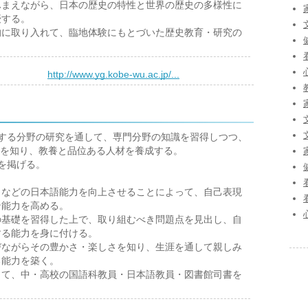
ふまえながら、日本の歴史の特性と世界の歴史の多様性に
授する。
的に取り入れて、臨地体験にもとづいた歴史教育・研究の
）
http://www.yg.kobe-wu.ac.jp/...
る分野の研究を通して、専門分野の知識を習得しつつ、
を知り、教養と品位ある人材を養成する。
を掲げる。
くなどの日本語能力を向上させることによって、自己表現
ン能力を高める。
の基礎を習得した上で、取り組むべき問題点を見出し、自
する能力を身に付ける。
びながらその豊かさ・楽しさを知り、生涯を通して親しみ
る能力を築く。
じて、中・高校の国語科教員・日本語教員・図書館司書を