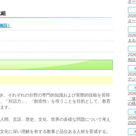
オー
取組
202
オー
施設）
202
まる
202
相談
202
デジ
202
き、それぞれの分野の専門的知識および実際的技能を習得
「健
、「対話力」、「創造性」を培うことを目的として、教育
の構
ます。
202
人間、言語、歴史、文化、世界の多様な問題について考え
20
文化に深い理解を有する教養と品位ある人材を育成する。