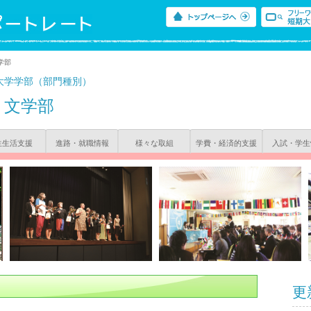
学部
大学学部（部門種別）
文学部
生生活支援
進路・就職情報
様々な取組
学費・経済的支援
入試・学生
更