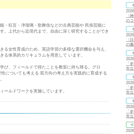
202
〈神
のコ
能・狂言・浄瑠璃・歌舞伎などの古典芸能や 民俗芸能に
す。上代から近現代まで、自由に深く研究することができ
202
〈日
の書
きる女性育成のため、英語学習の多様な選択機会を与え、
きる体系的カリキュラムを用意して います。
202
「史
学び、フィールドで得たことを教室に持ち帰る。グロ
市立
要性についても考える 双方向の考え方を実践的に育成する
。
202
「史
ィールドワークを実施しています。
市立
202
「史
市立
202