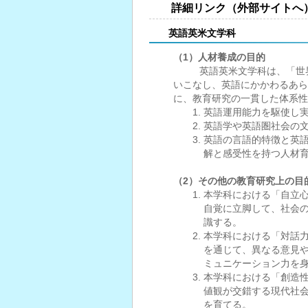
詳細リンク（外部サイトへ
英語英米文学科
（1）人材養成の目的
英語英米文学科は、「世界語
いこなし、英語にかかわるあら
に、教育研究の一貫した体系性
英語運用能力を駆使し
英語学や英語圏社会の
英語の言語的特徴と英
解と感受性を持つ人材
（2）その他の教育研究上の目
本学科における「自立
自覚に立脚して、社会
識する。
本学科における「対話
を通じて、異なる意見
ミュニケーション力を
本学科における「創造
値観が交錯する現代社
を育てる。