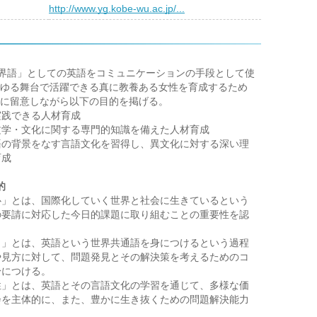
）
http://www.yg.kobe-wu.ac.jp/...
」としての英語をコミュニケーションの手段として使
ゆる舞台で活躍できる真に教養ある女性を育成するため
に留意しながら以下の目的を掲げる。
実践できる人材育成
文学・文化に関する専門的知識を備えた人材育成
語の背景をなす言語文化を習得し、異文化に対する深い理
育成
的
心」とは、国際化していく世界と社会に生きているという
の要請に対応した今日的課題に取り組むことの重要性を認
力」とは、英語という世界共通語を身につけるという過程
や見方に対して、問題発見とその解決策を考えるためのコ
身につける。
性」とは、英語とその言語文化の学習を通じて、多様な価
会を主体的に、また、豊かに生き抜くための問題解決能力