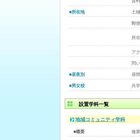
資
■所在地
土
郵
所
ア
問
■昼夜別
昼
■男女校
共
設置学科一覧
地域コミュニティ学科
■概要
修