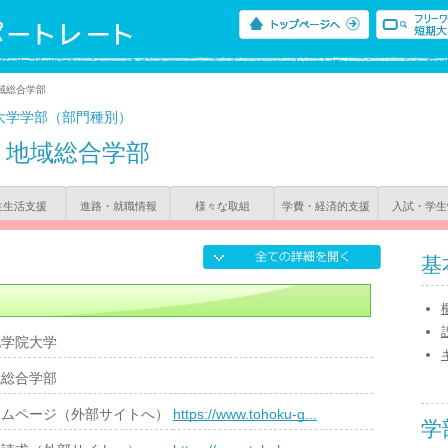
域総合学部
大学学部（部門種別）
地域総合学部
生生活支援
進路・就職情報
様々な取組
学費・経済的支援
入試・学生
基
北学院大学
域総合学部
ームページ（外部サイトへ）
https://www.tohoku-g...
学