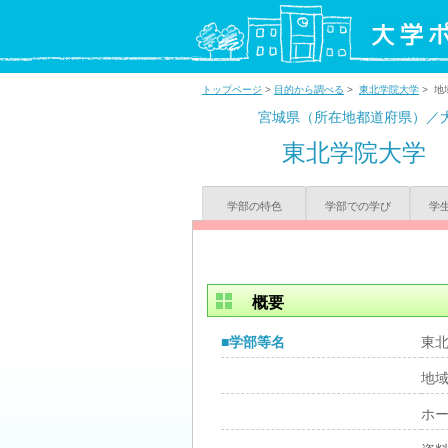
トップページ
>
目的から調べる
>
東北学院大学
> 地
宮城県（所在地都道府県）／
東北学院大学
学部の特色
学部での学び
学
概要
■学部等名
東
地
ホ