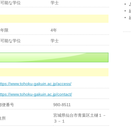
得可能な学位
学士
業年限
4年
得可能な学位
学士
ttps://www.tohoku-gakuin.ac.jp/access/
ttps://www.tohoku-gakuin.ac.jp/contact/
郵便番号
980-8511
宮城県仙台市青葉区土樋１－
住所
３－１