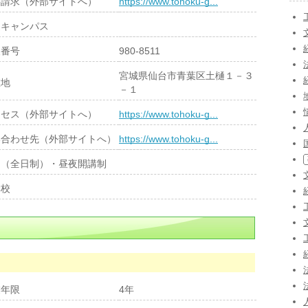
料請求（外部サイトへ）
https://www.tohoku-g...
樋キャンパス
便番号
980-8511
宮城県仙台市青葉区土樋１－３
在地
－１
クセス（外部サイトへ）
https://www.tohoku-g...
い合わせ先（外部サイトへ）
https://www.tohoku-g...
間（全日制）・昼夜開講制
学校
業年限
4年