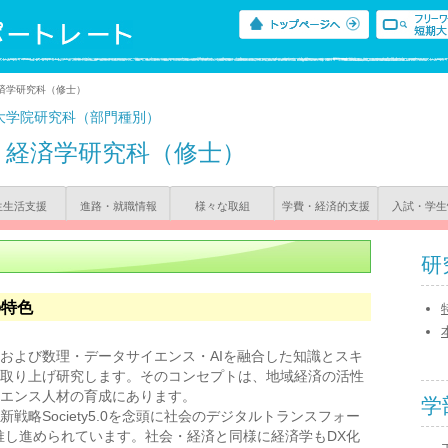
済学研究科（修士）
大学院研究科（部門種別）
経済学研究科（修士）
生生活支援
進路・就職情報
様々な取組
学費・経済的支援
入試・学生
研
の特色
よび数理・データサイエンス・AIを融合した知識とスキ
取り上げ研究します。そのコンセプトは、地域経済の活性
エンス人材の育成にあります。
学
戦略Society5.0を念頭に社会のデジタルトランスフォー
推し進められています。社会・経済と同様に経済学もDX化