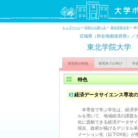
トップページ
>
目的から調べる
>
東北学院大学
> 経
宮城県（所在地都道府県）／
東北学院大学
研究科の特色
研究科での学び
学
特色
経済データサイエンス専攻
本専攻で学ぶ学生は、経済学お
ルを用いて、地域経済の課題を
化に貢献できる経済データサイ
現在、政府が掲げるデジタル革新
メーション化（以下DX化）が