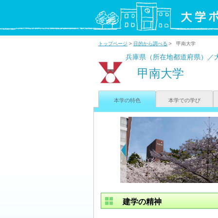
トップページ
>
目的から調べる
> 甲南大学
兵庫県（所在地都道府県）／
甲南大学
本学の特色
本学での学び
建学の精神