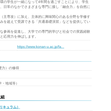
環の学生が一緒になって4年間を過ごすことにより、学生
、日常のなかでさまざまな専門に接し「融合力」を自然に
（主専攻）に加え、主体的に興味関心のある分野を学修す
みを超えて受講できる「共通基礎演習」などを提供してい
な参画を促進し、大学での専門的学びと社会での実践経験
と応用力を伸ばします。
）
https://www.konan-u.ac.jp/fa...
礎力）の修得
学・地域等）
取組
リキュラム）