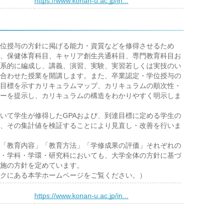
）
https://www.konan-u.ac.jp/in...
位授与の方針に掲げる能力・資質などを修得させるため
、保健体育科目、キャリア創生共通科目、専門教育科目お
系的に編成し、講義、演習、実験、実習若しくは実技のい
合わせた授業を開講します。また、卒業認定・学位授与の
目標を示すカリキュラムマップ、カリキュラムの順次性・
ーを提示し、カリキュラムの構造をわかりやすく明示しま
て学生が修得したGPAおよび、到達目標に定める学生の
、その集計値を検証することにより見直し・改善を行いま
「教育内容」「教育方法」「学修成果の評価」それぞれの
・学科・学環・研究科においても、大学全体の方針に基づ
施の方針を定めています。
クにある本学ホームページをご覧ください。）
）
https://www.konan-u.ac.jp/in...