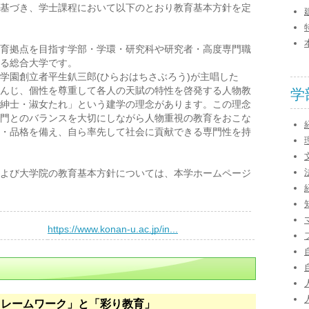
基づき、学士課程において以下のとおり教育基本方針を定
育拠点を目指す学部・学環・研究科や研究者・高度専門職
る総合大学です。
園創立者平生釟三郎(ひらおはちさぶろう)が主唱した
んじ、個性を尊重して各人の天賦の特性を啓発する人物教
学
紳士・淑女たれ」という建学の理念があります。この理念
門とのバランスを大切にしながら人物重視の教育をおこな
・品格を備え、自ら率先して社会に貢献できる専門性を持
よび大学院の教育基本方針については、本学ホームページ
）
https://www.konan-u.ac.jp/in...
フレームワーク」と「彩り教育」