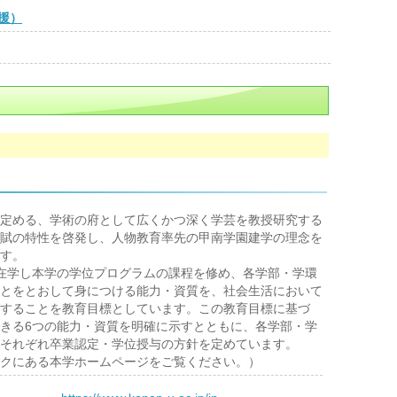
援）
定める、学術の府として広くかつ深く学芸を教授研究する
賦の特性を啓発し、人物教育率先の甲南学園建学の理念を
す。
在学し本学の学位プログラムの課程を修め、各学部・学環
とをとおして身につける能力・資質を、社会生活において
することを教育目標としています。この教育目標に基づ
きる6つの能力・資質を明確に示すとともに、各学部・学
それぞれ卒業認定・学位授与の方針を定めています。
クにある本学ホームページをご覧ください。）