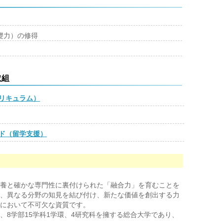
礎力）の修得
取組
リキュラム）
ド（留学支援）
養と確かな専門性に裏付けられた「融合力」を育むことを
、異なる分野の知見を結び付け、新たな価値を創出する力
において不可欠な資質です。
8学部15学科1学環、4研究科を擁する総合大学であり、