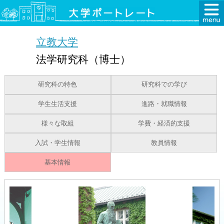
立教大学
法学研究科（博士）
研究科の特色
研究科での学び
学生生活支援
進路・就職情報
様々な取組
学費・経済的支援
入試・学生情報
教員情報
基本情報