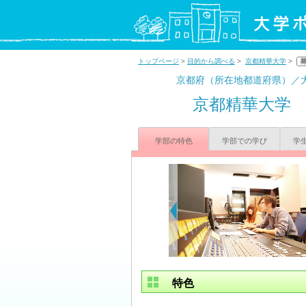
トップページ
>
目的から調べる
>
京都精華大学
>
京都府（所在地都道府県）／
京都精華大学
学部の特色
学部での学び
学
特色