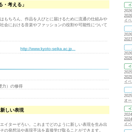
る・考える」
202
20
はもちろん、作品を人びとに届けるために流通の仕組みや
イベ
社会における音楽やファッションの役割や可能性について
202
20
）
http://www.kyoto-seika.ac.jp...
202
20
202
20
イベ
礎力）の修得
202
オー
ぶ新しい表現
202
20
イベ
エイターぞろい。これまでどのように新しい表現を生み出
その発想法や表現手法を直接学び取ることができます。