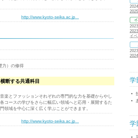
202
20
）
http://www.kyoto-seika.ac.jp...
202
20
イベ
202
20
礎力）の修得
学
を横断する共通科目
音楽とファッションそれぞれの専門的な力を基礎からやし
各コースの学びをさらに幅広い領域へと応用・展開するた
門領域を中心に深く広く学ぶことができます。
）
http://www.kyoto-seika.ac.jp...
学