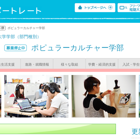
ポピュラーカルチャー学部
大学学部（部門種別）
ポピュラーカルチャー学部
生生活支援
進路・就職情報
様々な取組
学費・経済的支援
入試・学生
更