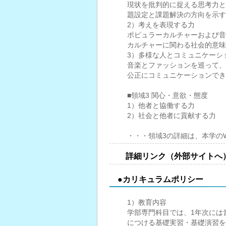
現状を批判的に捉える思考力と
題設定と課題解決の方向を示す
2）考えを表現する力
ポピュラーカルチャーおよび音
カルチャーに関わる社会的意味
3）多様な人とコミュニケーシ
音楽とファッションを巡って、
公正にコミュニケーションでき
■領域3 関心・意欲・態度
1）他者と協働する力
2）社会と他者に貢献する力
・・・領域3の詳細は、本学の
詳細リンク（外部サイトへ
●カリキュラムポリシー
1）教育内容
学部専門科目では、1年次には
につける基礎実習・基礎演習を