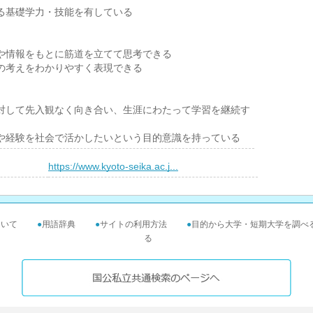
る基礎学力・技能を有している
や情報をもとに筋道を立てて思考できる
の考えをわかりやすく表現できる
対して先入観なく向き合い、生涯にわたって学習を継続す
や経験を社会で活かしたいという目的意識を持っている
）
https://www.kyoto-seika.ac.j...
ついて
●
用語辞典
●
サイトの利用方法
●
目的から大学・短期大学を調べ
る