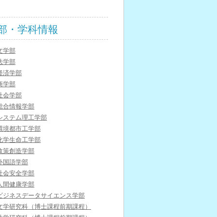
部・学科情報
文学部
法学部
経済学部
商学部
社会学部
総合情報学部
システム理工学部
環境都市工学部
化学生命工学部
政策創造学部
外国語学部
社会安全学部
人間健康学部
ビジネスデータサイエンス学部
文学研究科（博士課程前期課程）