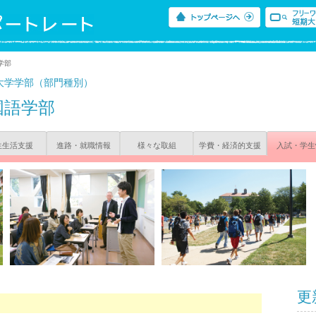
学部
大学学部（部門種別）
国語学部
生生活支援
進路・就職情報
様々な取組
学費・経済的支援
入試・学生
更