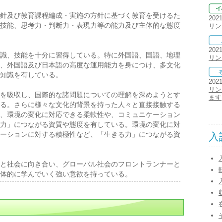
針及び教育課程編成・実施の方針に基づく教育を受けるた
202
技能、思考力・判断力・表現力等の能力及び主体的な態度
リン
202
識、技能を十分に習得している。特に外国語、国語、地理
リン
、外国語及び日本語の高度な運用能力を身につけ、多文化
知識を有している。
202
リン
を吸収し、国際的な諸問題についての理解を深めようとす
ます
る。さらに様々な文化的背景を持った人々と直接接触する
、環境の変化に対応できる柔軟性や、コミュニケーション
力」につながる資質や態度を有している。環境の変化に対
ーションに対する積極性など、「生きる力」につながる資
入
と社会に向き合い、グローバル社会のフロントランナーと
体的に学んでいく強い意欲を持っている。