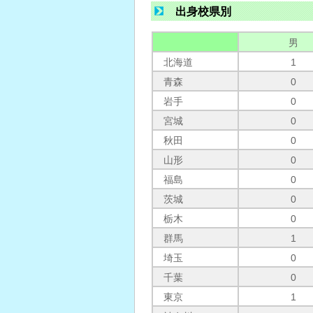
出身校県別
男
北海道
1
青森
0
岩手
0
宮城
0
秋田
0
山形
0
福島
0
茨城
0
栃木
0
群馬
1
埼玉
0
千葉
0
東京
1