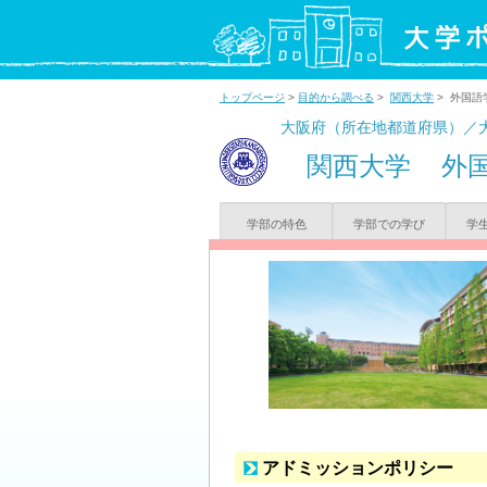
トップページ
>
目的から調べる
>
関西大学
> 外国語
大阪府（所在地都道府県）／
関西大学
外
学部の特色
学部での学び
学
アドミッションポリシー