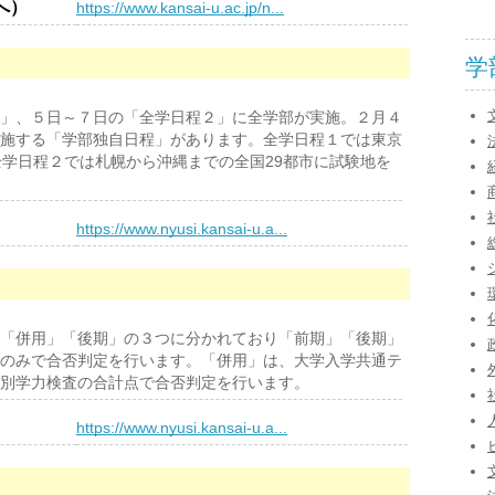
へ）
https://www.kansai-u.ac.jp/n...
学
」、５日～７日の「全学日程２」に全学部が実施。２月４
施する「学部独自日程」があります。全学日程１では東京
全学日程２では札幌から沖縄までの全国29都市に試験地を
）
https://www.nyusi.kansai-u.a...
「併用」「後期」の３つに分かれており「前期」「後期」
のみで合否判定を行います。「併用」は、大学入学共通テ
別学力検査の合計点で合否判定を行います。
）
https://www.nyusi.kansai-u.a...